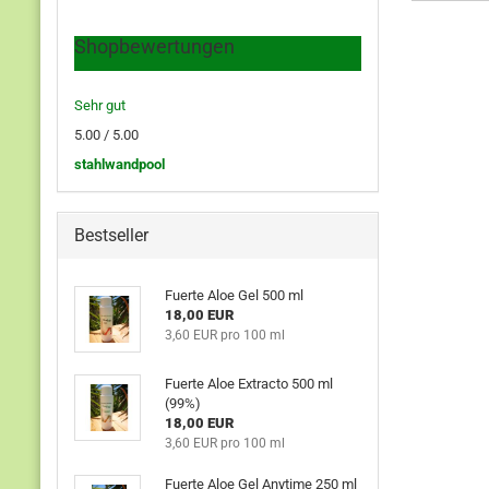
Shopbewertungen
Sehr gut
5.00
/ 5.00
stahlwandpool
Bestseller
Fu­er­te Aloe Gel 500 ml
18,00 EUR
3,60 EUR pro 100 ml
Fu­er­te Aloe Ex­trac­to 500 ml
(99%)
18,00 EUR
3,60 EUR pro 100 ml
Fu­er­te Aloe Gel Any­ti­me 250 ml